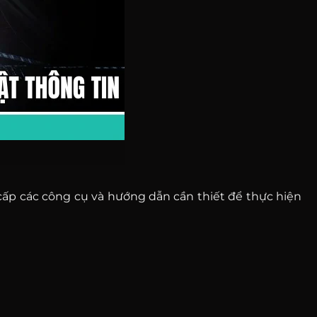
cấp các công cụ và hướng dẫn cần thiết để thực hiện