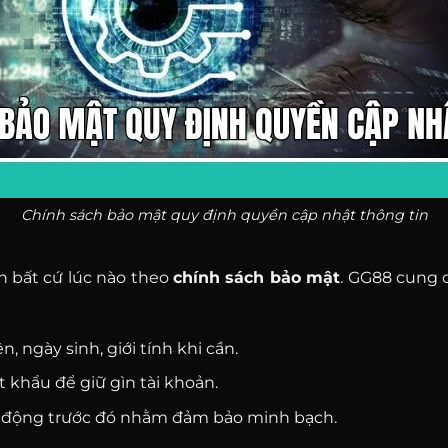
Chính sách bảo mật quy định quyền cập nhật thông tin
n bất cứ lúc nào theo
chính sách bảo mật
. GG88 cung 
, ngày sinh, giới tính khi cần.
khẩu để giữ gìn tài khoản.
oạt động trước đó nhằm đảm bảo minh bạch.