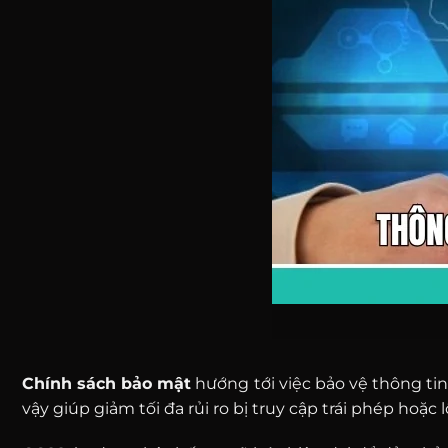
Chính sách bảo mật
hướng tới việc bảo vệ thông tin 
vậy giúp giảm tối đa rủi ro bị truy cập trái phép hoặc l