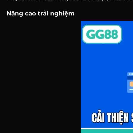
Nâng cao trải nghiệm