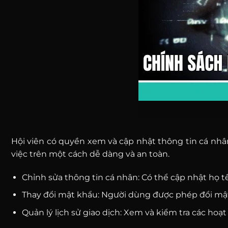
Hội viên có quyền xem và cập nhật thông tin cá nhâ
việc trên một cách dễ dàng và an toàn.
Chỉnh sửa thông tin cá nhân: Có thể cập nhật họ tên
Thay đổi mật khẩu: Người dùng được phép đổi mật 
Quản lý lịch sử giao dịch: Xem và kiểm tra các h