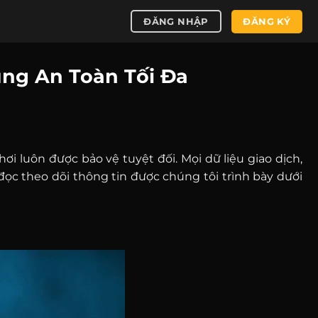
ĐĂNG KÝ
ĐĂNG NHẬP
ùng An Toàn Tối Đa
ơi luôn được bảo vệ tuyệt đối. Mọi dữ liệu giao dịch,
đọc theo dõi thông tin được chúng tôi trình bày dưới