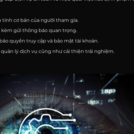
h tính cơ bản của người tham gia.
lạc kèm gửi thông báo quan trọng.
ảo quyền truy cập và bảo mật tài khoản.
 quản lý dịch vụ cũng như cải thiện trải nghiệm.