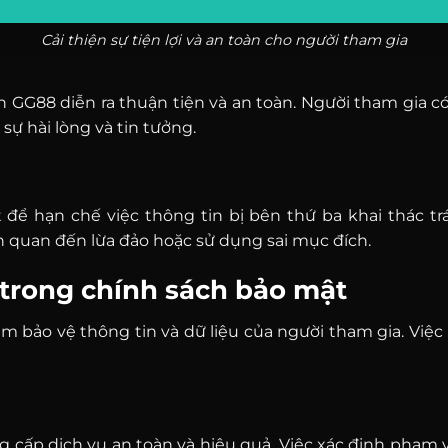
Cải thiện sự tiện lợi và an toàn cho người tham gia
 GG88 diễn ra thuận tiện và an toàn. Người tham gia có
sự hài lòng và tin tưởng.
để hạn chế việc thông tin bị bên thứ ba khai thác tr
ên quan đến lừa đảo hoặc sử dụng sai mục đích.
 trong chính sách bảo mật
 bảo vệ thông tin và dữ liệu của người tham gia. Việc
 cấp dịch vụ an toàn và hiệu quả. Việc xác định phạm vi