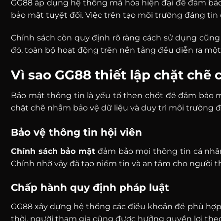
GG88 áp dụng hệ thống mã hóa hiện đại để đảm bảo m
bảo mật tuyệt đối. Việc trên tạo môi trường đáng tin 
Chính sách còn quy định rõ ràng cách sử dụng cũng n
đó, toàn bộ hoạt động trên nền tảng đều diễn ra một
Vì sao GG88 thiết lập chặt chẽ
Bảo mật thông tin là yếu tố then chốt để đảm bảo m
chặt chẽ nhằm bảo vệ dữ liệu và duy trì môi trường đ
Bảo vệ thông tin hội viên
Chính sách bảo mật
đảm bảo mọi thông tin cá nhân đ
Chính nhờ vậy đã tạo niềm tin và an tâm cho người t
Chấp hành quy định pháp luật
GG88 xây dựng hệ thống các điều khoản để phù hợp v
thời, người tham gia cũng được hưởng quyền lợi the