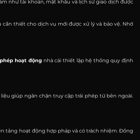
m như tài khoản, mật khẩu và lịch sử giao dịch được
 cần thiết cho dịch vụ mới được xử lý và bảo vệ. Nhờ
 phép hoạt động
nhà cái thiết lập hệ thống quy định
 liệu giúp ngăn chặn truy cập trái phép từ bên ngoài.
nền tảng hoạt động hợp pháp và có trách nhiệm. Đồng