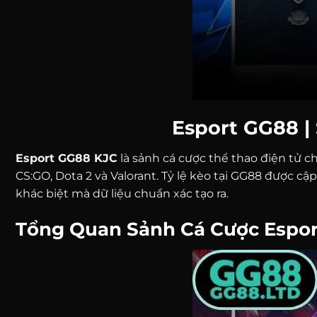
Esport GG88 |
Esport
GG88
KJC
là sảnh cá cược thể thao điện tử ch
CS:GO, Dota 2 và Valorant. Tỷ lệ kèo tại GG88 được c
khác biệt mà dữ liệu chuẩn xác tạo ra.
Tổng Quan Sảnh Cá Cược Espo