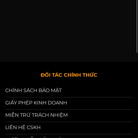
ĐỐI TÁC CHÍNH THỨC
CHÍNH SÁCH BẢO MẬT
GIẤY PHÉP KINH DOANH
MIỄN TRỪ TRÁCH NHIỆM
LIÊN HỆ CSKH