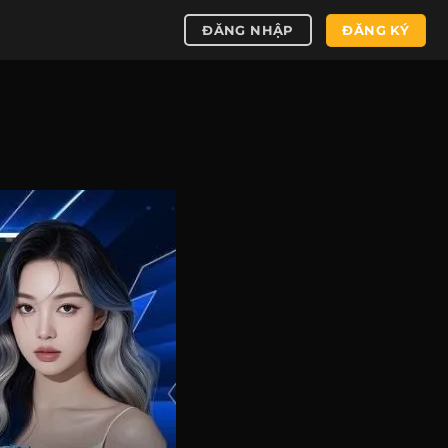
ĐĂNG KÝ
ĐĂNG NHẬP