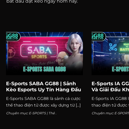
bắt đầu đặt kèo ngay hôm nay.
E-Sports SABA GG88 | Sảnh
E-Sports IA G
Kèo Esports Uy Tín Hàng Đầu
Và Giải Đấu K
E-Sports SABA GG88 là sảnh cá cược
E-Sports IA GG88 
thể thao điện tử được xây dựng từ [...]
thao điện tử được tí
Chuyên mục:
E-SPORTS
| Thẻ
.
Chuyên mục:
E-SPOR