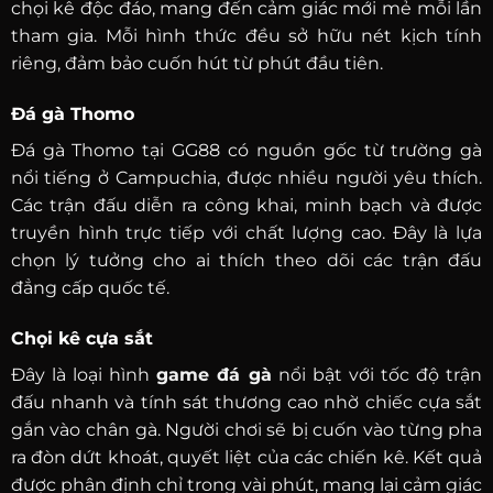
chọi kê độc đáo, mang đến cảm giác mới mẻ mỗi lần
tham gia. Mỗi hình thức đều sở hữu nét kịch tính
riêng, đảm bảo cuốn hút từ phút đầu tiên.
Đá gà Thomo
Đá gà Thomo tại GG88 có nguồn gốc từ trường gà
nổi tiếng ở Campuchia, được nhiều người yêu thích.
Các trận đấu diễn ra công khai, minh bạch và được
truyền hình trực tiếp với chất lượng cao. Đây là lựa
chọn lý tưởng cho ai thích theo dõi các trận đấu
đẳng cấp quốc tế.
Chọi kê cựa sắt
Đây là loại hình
game đá gà
nổi bật với tốc độ trận
đấu nhanh và tính sát thương cao nhờ chiếc cựa sắt
gắn vào chân gà. Người chơi sẽ bị cuốn vào từng pha
ra đòn dứt khoát, quyết liệt của các chiến kê. Kết quả
được phân định chỉ trong vài phút, mang lại cảm giác