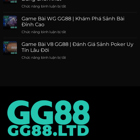
GG88
Thấp
Chức năng bình luận bị tắt
ở
|
Và
Game
Sảnh
Lợi
Bài
Game Bài WG GG88 | Khám Phá Sảnh Bài
Microgaming
Thế
Jili
Chuẩn
Đỉnh Cao
Vượt
GG88
Quốc
Trội
Chức năng bình luận bị tắt
ở
–
Tế
Game
Điểm
Bài
Game Bài V8 GG88 | Đánh Giá Sảnh Poker Uy
Danh
WG
Tựa
Tín Lâu Đời
GG88
Game
Chức năng bình luận bị tắt
ở
|
Đáng
Game
Khám
Chơi
Bài
Phá
Nhất
V8
Sảnh
GG88
Bài
|
Đỉnh
Đánh
Cao
Giá
Sảnh
Poker
Uy
Tín
Lâu
Đời