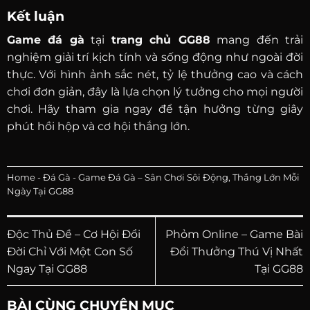
Kết luận
Game đá gà
tại
trang chủ GG88
mang đến trải
nghiệm giải trí kịch tính và sống động như ngoài đời
thực. Với hình ảnh sắc nét, tỷ lệ thưởng cao và cách
chơi đơn giản, đây là lựa chọn lý tưởng cho mọi người
chơi. Hãy tham gia ngay để tận hưởng từng giây
phút hồi hộp và cơ hội thắng lớn.
Home
-
Đá Gà
-
Game Đá Gà – Sân Chơi Sôi Động, Thắng Lớn Mỗi
Ngày Tại GG88
Độc Thủ Đề – Cơ Hội Đổi
Phỏm Online – Game Bài
Đời Chỉ Với Một Con Số
Đổi Thưởng Thú Vị Nhất
Ngay Tại GG88
Tại GG88
BÀI CÙNG CHUYÊN MỤC