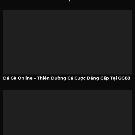
Đá Gà Online – Thiên Đường Cá Cược Đẳng Cấp Tại GG88