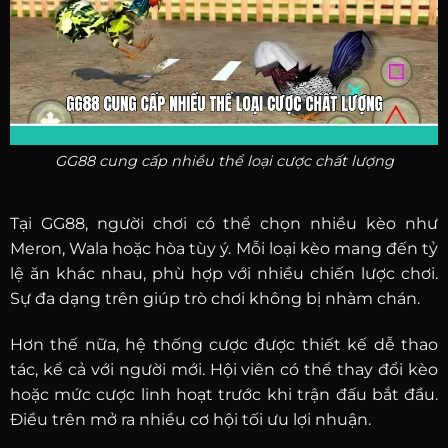
GG88 cung cấp nhiều thể loại cược chất lượng
Tại GG88, người chơi có thể chọn nhiều kèo như
Meron, Wala hoặc hòa tùy ý. Mỗi loại kèo mang đến tỷ
lệ ăn khác nhau, phù hợp với nhiều chiến lược chơi.
Sự đa dạng trên giúp trò chơi không bị nhàm chán.
Hơn thế nữa, hệ thống cược được thiết kế dễ thao
tác, kể cả với người mới. Hội viên có thể thay đổi kèo
hoặc mức cược linh hoạt trước khi trận đấu bắt đầu.
Điều trên mở ra nhiều cơ hội tối ưu lợi nhuận.