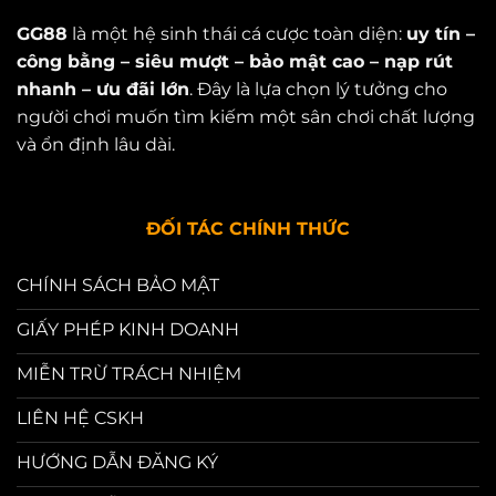
GG88
là một hệ sinh thái cá cược toàn diện:
uy tín –
công bằng – siêu mượt – bảo mật cao – nạp rút
nhanh – ưu đãi lớn
. Đây là lựa chọn lý tưởng cho
người chơi muốn tìm kiếm một sân chơi chất lượng
và ổn định lâu dài.
ĐỐI TÁC CHÍNH THỨC
CHÍNH SÁCH BẢO MẬT
GIẤY PHÉP KINH DOANH
MIỄN TRỪ TRÁCH NHIỆM
LIÊN HỆ CSKH
HƯỚNG DẪN ĐĂNG KÝ