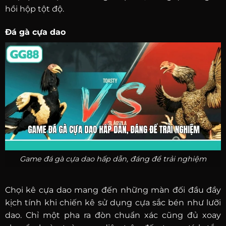
hồi hộp tột độ.
Đá gà cựa dao
Game đá gà cựa dao hấp dẫn, đáng để trải nghiệm
Chọi kê cựa dao mang đến những màn đối đầu đầy
kịch tính khi chiến kê sử dụng cựa sắc bén như lưỡi
dao. Chỉ một pha ra đòn chuẩn xác cũng đủ xoay