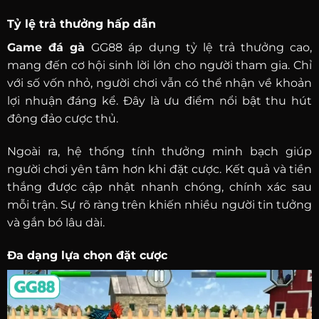
Tỷ lệ trả thưởng hấp dẫn
Game đá gà
GG88 áp dụng tỷ lệ trả thưởng cao,
mang đến cơ hội sinh lời lớn cho người tham gia. Chỉ
với số vốn nhỏ, người chơi vẫn có thể nhận về khoản
lợi nhuận đáng kể. Đây là ưu điểm nổi bật thu hút
đông đảo cược thủ.
Ngoài ra, hệ thống tính thưởng minh bạch giúp
người chơi yên tâm hơn khi đặt cược. Kết quả và tiền
thắng được cập nhật nhanh chóng, chính xác sau
mỗi trận. Sự rõ ràng trên khiến nhiều người tin tưởng
và gắn bó lâu dài.
Đa dạng lựa chọn đặt cược