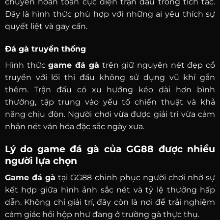
chuyển hoàn toàn cục diện trận đấu trong tích tắc.
Đây là hình thức phù hợp với những ai yêu thích sự
quyết liệt và gay cấn.
Đá gà truyền thống
Hình thức
game đá gà
trên giữ nguyên nét đẹp cổ
truyền với lối thi đấu không sử dụng vũ khí gắn
thêm. Trận đấu có xu hướng kéo dài hơn bình
thường, tập trung vào yếu tố chiến thuật và khả
năng chịu đòn. Người chơi vừa được giải trí vừa cảm
nhận nét văn hóa đặc sắc ngày xưa.
Lý do game đá gà của GG88 được nhiều
người lựa chọn
Game đá gà
tại GG88 chinh phục người chơi nhờ sự
kết hợp giữa hình ảnh sắc nét và tỷ lệ thưởng hấp
dẫn. Không chỉ giải trí, đây còn là nơi để trải nghiệm
cảm giác hồi hộp như đang ở trường gà thực thụ.