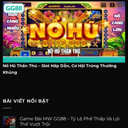
Nổ Hũ Thần Thú – Slot Hấp Dẫn, Cơ Hội Trúng Thưởng
Khủng
BÀI VIẾT NỔI BẬT
Game Bài MW GG88 – Tỷ Lệ Phế Thấp Và Lợi
Thế Vượt Trội