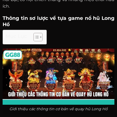
ích.
Thông tin sơ lược về tựa game nổ hũ Long
Hổ
Mục Lục
Giới thiệu các thông tin cơ bản về quay hũ Long Hổ