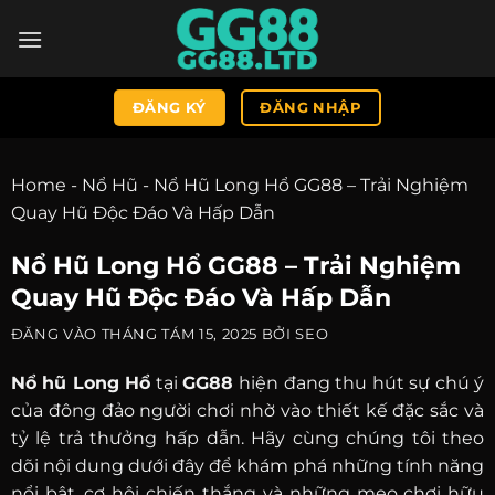
ĐĂNG KÝ
ĐĂNG NHẬP
Home
-
Nổ Hũ
-
Nổ Hũ Long Hổ GG88 – Trải Nghiệm
Quay Hũ Độc Đáo Và Hấp Dẫn
Nổ Hũ Long Hổ GG88 – Trải Nghiệm
Quay Hũ Độc Đáo Và Hấp Dẫn
ĐĂNG VÀO
THÁNG TÁM 15, 2025
BỞI
SEO
Nổ hũ Long Hổ
tại
GG88
hiện đang thu hút sự chú ý
của đông đảo người chơi nhờ vào thiết kế đặc sắc và
tỷ lệ trả thưởng hấp dẫn. Hãy cùng chúng tôi theo
dõi nội dung dưới đây để khám phá những tính năng
nổi bật, cơ hội chiến thắng và những mẹo chơi hữu