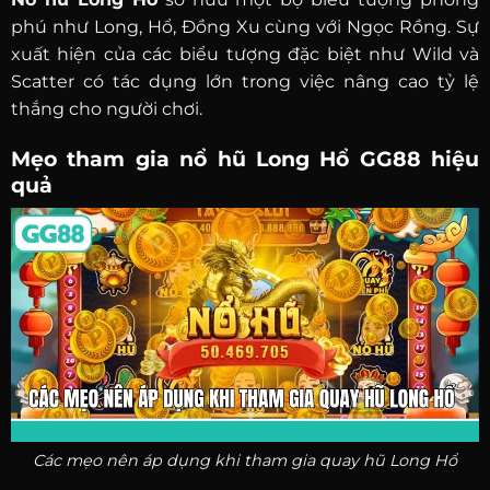
phú như Long, Hổ, Đồng Xu cùng với Ngọc Rồng. Sự
xuất hiện của các biểu tượng đặc biệt như Wild và
Scatter có tác dụng lớn trong việc nâng cao tỷ lệ
thắng cho người chơi.
Mẹo tham gia nổ hũ Long Hổ GG88 hiệu
quả
Các mẹo nên áp dụng khi tham gia quay hũ Long Hổ