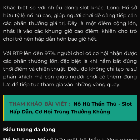
Khác biệt so với nhiều dòng slot khác, Long Hổ sở
hữu tỷ lệ nổ hũ cao, giúp người chơi dễ dàng tiếp cận
các phần thưởng giá trị. Đây là một điểm cộng lớn,
nhất là vào các khung giờ cao điểm, khiến cho trò
chơi trở nên hấp dẫn hơn bao giờ hết.
Với RTP lên đến 97%, người chơi có cơ hội nhận được
các phần thưởng lớn, đặc biệt là khi nắm bắt đúng
thời điểm và chiến thuật. Điều đó không chỉ tạo ra sự
phấn khích mà còn giúp người chơi có thêm động
lực để tiếp tục tham gia vào những vòng quay.
THAM KHẢO BÀI VIẾT :
Nổ Hũ Thần Thú - Slot
Hấp Dẫn, Cơ Hội Trúng Thưởng Khủng
Biểu tượng đa dạng
Nổ hũ Long Hổ
sở hữu một bộ biểu tượng phong