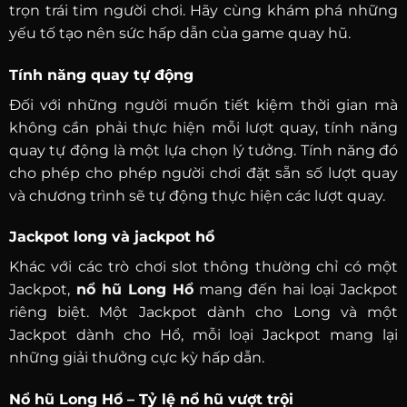
trọn trái tim người chơi. Hãy cùng khám phá những
yếu tố tạo nên sức hấp dẫn của game quay hũ.
Tính năng quay tự động
Đối với những người muốn tiết kiệm thời gian mà
không cần phải thực hiện mỗi lượt quay, tính năng
quay tự động là một lựa chọn lý tưởng. Tính năng đó
cho phép cho phép người chơi đặt sẵn số lượt quay
và chương trình sẽ tự động thực hiện các lượt quay.
Jackpot long và jackpot hổ
Khác với các trò chơi slot thông thường chỉ có một
Jackpot,
nổ hũ Long Hổ
mang đến hai loại Jackpot
riêng biệt. Một Jackpot dành cho Long và một
Jackpot dành cho Hổ, mỗi loại Jackpot mang lại
những giải thưởng cực kỳ hấp dẫn.
Nổ hũ Long Hổ – Tỷ lệ nổ hũ vượt trội